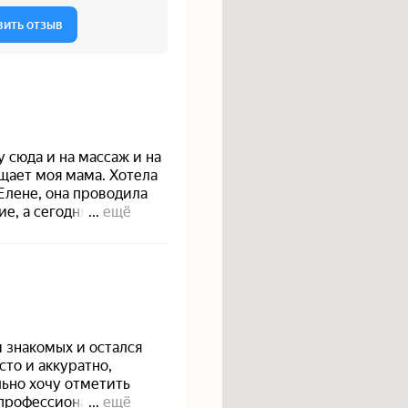
fo@equigene.ru
(812) 220-20-21
ендантский просп.
тский пр., 58, корп. 1
Политика конфиденциальности
Политика обработки файлов куки
Вакансии
Блог
, носят информационный характер и не являются публичной офертой (ст. 437 ГК РФ)