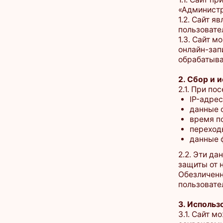
пользователей, не
1.3. Сайт может и
онлайн-записи на 
обрабатываются со
2. Сбор и исполь
2.1. При посещен
IP-адрес;
данные об испо
время посещен
переходы по ст
данные файлов 
2.2. Эти данные и
защиты от несанк
Обезличенные дан
пользователя.
3. Использование
3.1. Сайт может 
сохраняемые на у
3.2. Cookie испол
корректной раб
анализа поведе
Yandex. Metrika,
сохранения пол