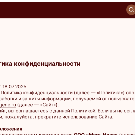
+7 (812) 220-20-21
+7 (812) 220-20-21
ОНЛАЙН-ЗАП
ОНЛАЙН-ЗАП
тика конфиденциальности
.2025
ка конфиденциальности (далее — «Политика») определяет
и и защиты информации, получаемой от пользователей сайта
(далее — «Сайт»).
соглашаетесь с данной Политикой. Если вы не согласны
луйста, прекратите использование Сайта.
ния
ежит и администрируется
ООО «Мега-Нова»
(далее —
.
ся информационным. На нём не осуществляется регистрация