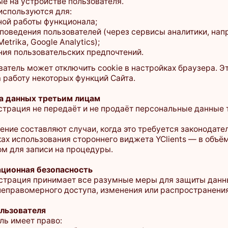
 может отключить cookie в настройках браузера. Это может
у некоторых функций Сайта.
ных третьим лицам
ия не передаёт и не продаёт персональные данные третьим
оставляют случаи, когда это требуется законодательством РФ,
ользования стороннего виджета YClients — в объёме,
записи на процедуры.
ая безопасность
ия принимает все разумные меры для защиты данных
омерного доступа, изменения или распространения.
ателя
ет право:
ть какие-либо данные через формы;
ользование cookie;
дминистрации по любым вопросам, связанным с обработкой
nfo@equigene.ru
.
ые положения
я оставляет за собой право изменять настоящую Политику
з предварительного уведомления.
редакция Политики всегда доступна по адресу: