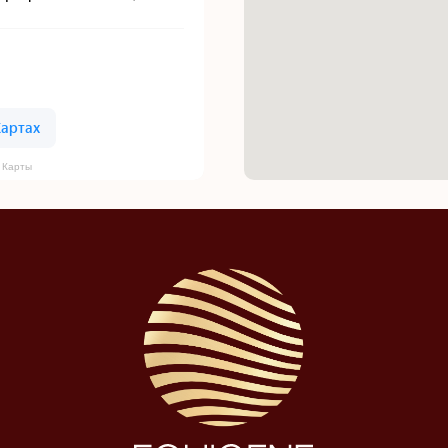
Design by OhIra
 Карты