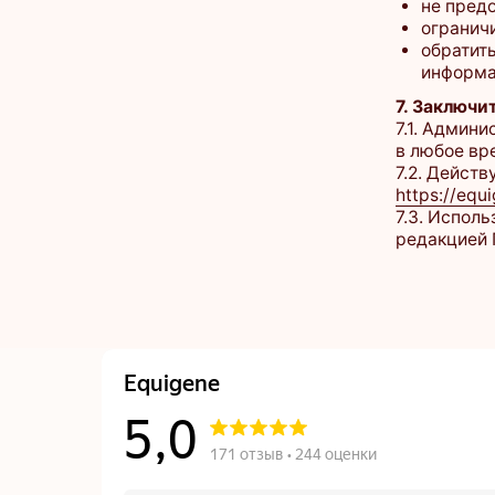
https://equigene.r
7.3. Использовани
редакцией Полити