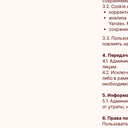
3.3. Пользователь
повлиять на работ
4. Передача дан
4.1. Администрац
лицам.
4.2. Исключение с
либо в рамках исп
необходимом для 
5. Информационн
5.1. Администрац
от утраты, неправ
6. Права пользов
Пользователь име
не предоставля
ограничить исп
обратиться к а
информации:
i
7. Заключительн
7.1. Администраци
в любое время бе
7.2. Действующая 