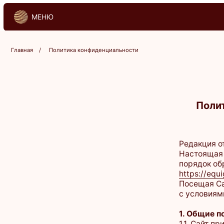
МЕНЮ
МЕНЮ
Главная
/
Политика конфиденциальности
Поли
Редакция от 18.07
Настоящая Полити
порядок обработк
https://equigene.ru
Посещая Сайт, вы 
с условиями, пожа
1. Общие положе
1.1. Сайт принадл
«Администрация»)
1.2. Сайт являет