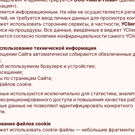
 требуется ввод личных данных для просмотра контента.
спользовать сторонние сервисы, в частности,
YClients
— для
процедуры. Все данные, введённые в виджет YClients,
гласно политике конфиденциальности самого YClients.
зование технической информации
ии Сайта автоматически собираются обезличенные данные:
льзуемом браузере и устройстве;
ия;
раницам Сайта;
cookie.
спользуются исключительно для статистики, аналитики,
ционированного доступа и повышения качества работы Сайта.
ные не позволяют идентифицировать конкретного
 файлов cookie
использовать cookie-файлы — небольшие фрагменты данных,
стройстве пользователя.
ьзуются для:
оты функционала;
ния пользователей (через сервисы аналитики, например,
 Google Analytics);
ьзовательских предпочтений.