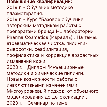
ботулотоксинов в косметологии.
Продвинутый курс".
2022 г. - Академия Эстетики Мерц
"Метод микросфокусированного
ультразвукового лифтинга. Проведения
процедуры Ultherapy на аппарате
Ulthera Systeme"
2022 г. - Курс "Биоревитализация
комбинированного действия Bellarti".
2022 г. - Курс "Аугментация губ.
Продвинутый уровень".
2023 г. - Прошла первичное обучение
по имплантату "Скульптра".
Участник семинаров и тренингов: 2016
г. - Участника закрытого тренинга от
лаборатории TEOXANE. 2017 г. -
Участник VII Международного курса-
тренинга для пластических и
реконструктивных хирургов.
2022 г. - Участник Конгресса по
нежелательным явлениям в
эстетической косметологии.