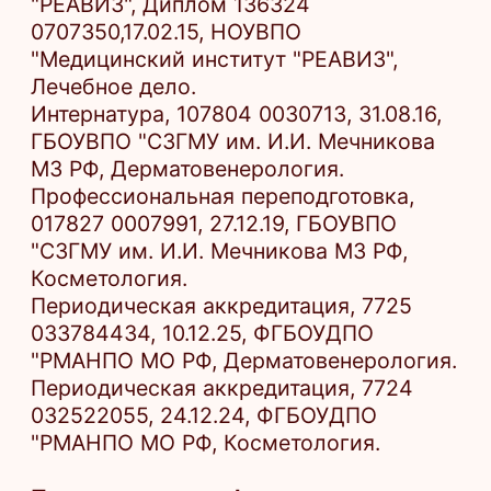
032522055, 24.12.24, ФГБОУДПО
"РМАНПО МО РФ, Косметология.
Повышение квалификации:
2019 г. - Обучение методике
плазмотерапия.
2019 г. - Курс "Базовое обучение
авторским методикам работы с
препаратами бренда HL лаборатории
Pharma Cosmetics (Израиль)". На темы:
атравматическая чистка, пилинги-
сыворотки, реабилитация,
профилактика и коррекция возрастных
изменений кожи.
2020 г. - Диплом "Инъекционные
методики и химические пилинги.
Новые возможности работы с
инволютивными изменениями.
Многоуровневый подход: от объемного
моделирования до детоксикации".
2020 г. - Семинар по теме
"Эволюционное омоложение кожи
препаратами на основе гиалуроновой
кислоты".
2021 г. - Курс "Техника введения