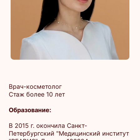
Врач-косметолог
Стаж более 10 лет
Образование:
В 2015 г. окончила Санкт-
Петербургский "Медицинский институт
"РЕАВИЗ", Диплом 136324
0707350,17.02.15, НОУВПО
"Медицинский институт "РЕАВИЗ",
Лечебное дело.
Интернатура, 107804 0030713, 31.08.16,
ГБОУВПО "СЗГМУ им. И.И. Мечникова
МЗ РФ, Дерматовенерология.
Профессиональная переподготовка,
017827 0007991, 27.12.19, ГБОУВПО
"СЗГМУ им. И.И. Мечникова МЗ РФ,
Косметология.
Периодическая аккредитация, 7725
033784434, 10.12.25, ФГБОУДПО
"РМАНПО МО РФ, Дерматовенерология.
Периодическая аккредитация, 7724