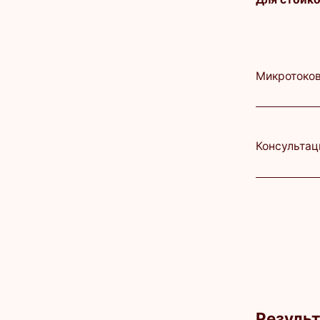
Консультация кос
Результат
Повышение упругост
Разглаживание мим
Четкий овал лица
Уменьшение отеков
Улучшение микроцир
Восстановление тон
Помощь при дермато
проблемах: купероз,