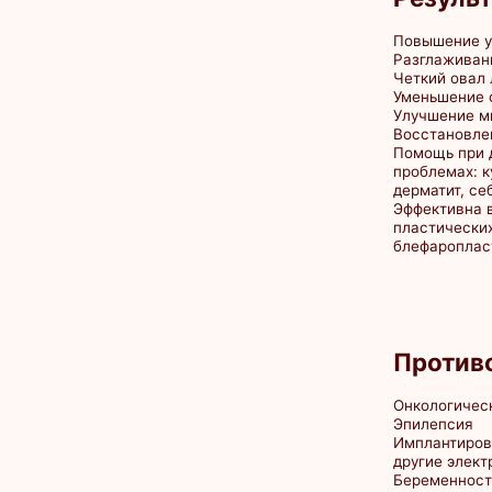
дерматит, себорея, 
Эффективна в реаби
пластических операц
блефаропластики)
Противопок
Онкологические заб
Эпилепсия
Имплантированный к
другие электронные 
Беременность (особе
Острые воспалитель
в организме
Сердечно-сосудиста
Заболевания крови (в
нарушения свертыва
Инфекционные забол
фазе
Металлические импл
воздействия
Тяжёлые формы бро
Гипертоническая боле
Открытые раны, ожог
обработки