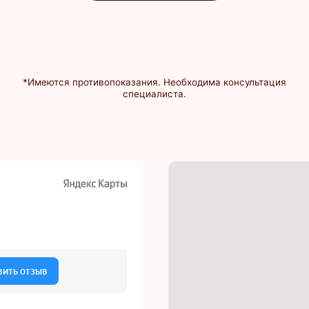
fo@equigene.ru
(812) 220-20-21
ендантский просп.
тский пр., 58, корп. 1