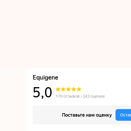
in
+7 
Ком
Комендан