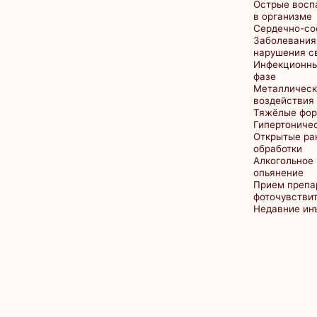
Алкогольное или нар
опьянение
Прием препаратов,
фоточувствительность
Недавние инъекции 
*И