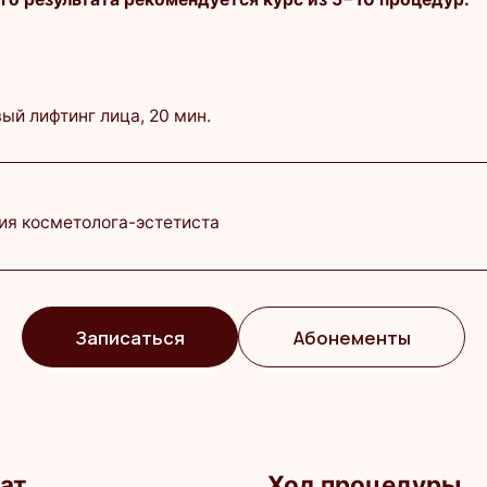
метолога-эстетиста
1 500 ₽
Записаться
Абонементы
Ход процедуры
и и тонуса кожи
Консультация косметолога.
ических морщин
Очищение кожи с применением
профессиональных косметических
средств.
куляции
Нанесение геля-проводника на зоны
уса мышц
воздействия.
логических
Настройка аппарата с учётом
 розацеа, атопический
индивидуальных параметров клиента.