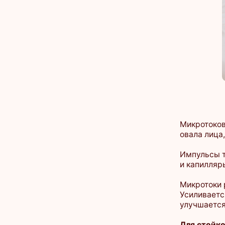
Микротоковая тер
овала лица, улучш
Импульсы тока ма
и капилляры, под
Микротоки различ
Усиливается выве
улучшается крово
Для стойкого рез
Микротоковый лифт