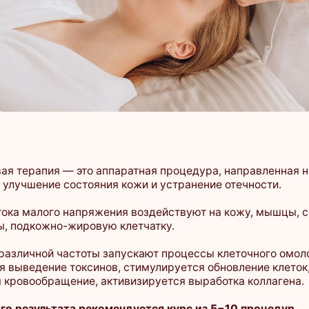
апия — это аппаратная процедура, направленная на подтяжку
ение состояния кожи и устранение отечности.
лого напряжения воздействуют на кожу, мышцы, сосуды
кожно-жировую клетчатку.
ной частоты запускают процессы клеточного омоложения.
дение токсинов, стимулируется обновление клеток,
обращение, активизируется выработка коллагена.
ультата рекомендуется курс из 5−10 процедур.
инг лица, 20 мин.
3 900 ₽