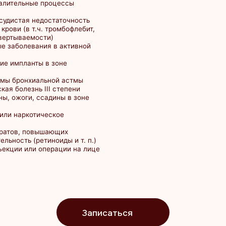
котическое
 повышающих
 (ретиноиды и т. п.)
или операции на лице
Записаться
меются противопоказания. Необходима консультация
специалиста.