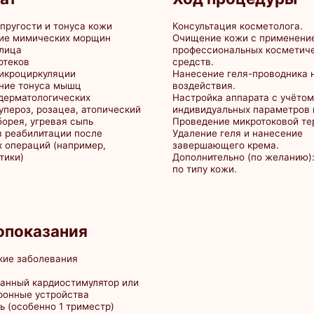
угревая сыпь
Проведение микротоковой терапии.
литации после
Удаление геля и нанесение
ий (например,
завершающего крема.
Дополнительно (по желанию): маска
по типу кожи.
азания
олевания
ардиостимулятор или
устройства
нно 1 триместр)
ные процессы
я недостаточность
 т.ч. тромбофлебит,
емости)
евания в активной
анты в зоне
нхиальной астмы
знь III степени
и, ссадины в зоне