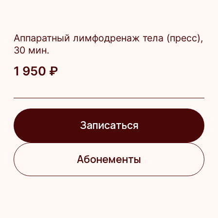
в проблемных зонах
Ход процедуры
Консультация и подбор
индивидуальной программы.
Клиент надевает одноразовый
костюм.
Пациент ложится на кушетку, на
него надевают специальные
манжеты и включают аппарат .
Противопоказания
Тромбоз, тромбофлебит
Сердечно-сосудистая недостаточность
Онкологические заболевания
Почечная или печёночная
недостаточность