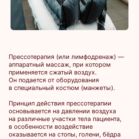
Прессотерапия (или лимфодренаж) —
аппаратный массаж, при котором
применяется сжатый воздух.
Он подается от оборудования
в специальный костюм (манжеты).
Принцип действия прессотерапии
основывается на давлении воздуха
на различные участки тела пациента,
в особенности воздействие
оказывается на стопы, голени, бёдра
и живот. В аппарате заложены
несколько программ, которые
различаются силой и длительностью
давления, а также чередованием
обрабатываемых зон.
Пневмомассаж разгоняет лимфоток,
предупреждая патологии. Импульсное
воздействие активизирует
кровообращение и обменные процессы
на клеточном уровне. Все ткани
и органы получают много кислорода
и питательных веществ.