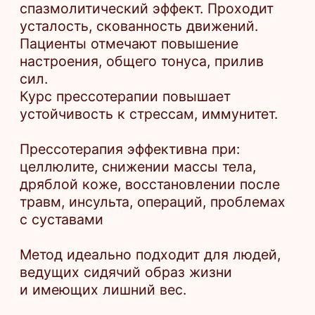
30 мин.
1 950 ₽
Записаться
Абонементы
Результат
улучшения тонуса и упругости кожи
и тела в целом
уменьшение объёмов и улучшение
контуров фигуры
уменьшение целлюлита
тонус мышц
уходят отёки
проходят болевые ощущения