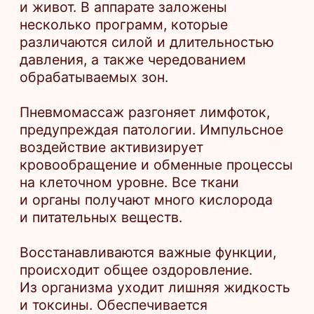
Восстанавливаются важные функции,
происходит общее оздоровление.
Из организма уходит лишняя жидкость
и токсины. Обеспечивается
спазмолитический эффект. Проходит
усталость, скованность движений.
Пациенты отмечают повышение
настроения, общего тонуса, прилив
сил.
Курс прессотерапии повышает
устойчивость к стрессам, иммунитет.
Прессотерапия эффективна при:
целлюлите, снижении массы тела,
дряблой коже, восстановлении после
травм, инсульта, операций, проблемах
с суставами
Метод идеально подходит для людей,
ведущих сидячий образ жизни
и имеющих лишний вес.
Аппаратный лимфодренаж тела (пресс),