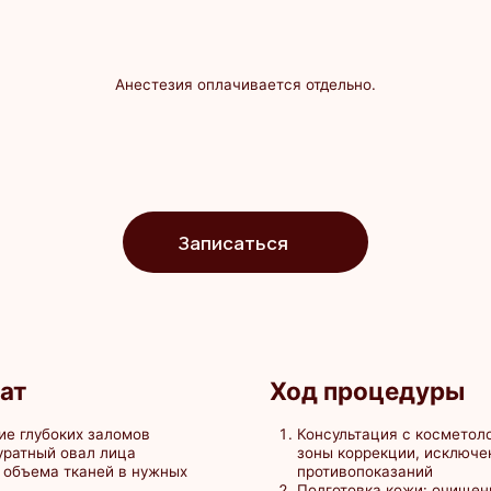
Ход процедуры
оких заломов
Консультация с косметологом: оценка
 овал лица
зоны коррекции, исключение
 тканей в нужных
противопоказаний
Подготовка кожи: очищение,
ение кожи
обезжиривание, анестезия
 и плотности тканей
Введение филлера: в выбранные зоны
ии
с использованием игл или канюль
тановятся более
Выдача рекомендаций по уходу
азания
утоиммунные
тация
герпес, ОРВИ, грипп)
и нарушение
цессы в зоне
ованию келоидных