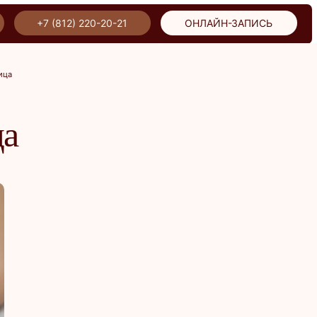
ИСЬ
ИСЬ
ца