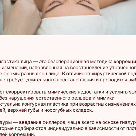
ка лица — это безоперационная методика коррекции
ений, направленная на восстановление утраченного объема
 разных зон лица. В отличие от хирургической подтяжки,
бует длительного восстановления и проводится амбулаторно.
рректировать мимические недостатки и усилить эффект
рушения естественного рельефа и мимики.
а контурная пластика при возрастных изменениях щек, лба,
рхней губы и носогубных складок.
 введение филлеров, чаще всего на основе гиалуроновой
 подбираются индивидуально в зависимости от плотности
ррекции.
ются тонкими иглами или канюлями, что минимизирует риск
побочных эффектов. Для дополнительного комфорта в состав
 добавляется лидокаин.