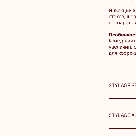
Особенности конт
Контурная пластик
увеличить объём 
для коррекции ас
STYLAGE SPECIAL L
STYLAGE XL с Лидо
STYLAGE M с Лидо
Belotero Volume с