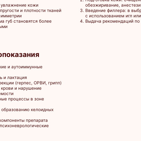
енты препарата
еврологические
стика
Контурная пластика губ