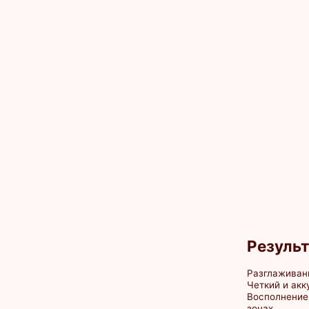
Результат
Разглаживание глуб
Четкий и аккуратный
Восполнение объема
зонах
Интенсивное увлажн
Повышение упругости
Коррекция асимметр
Объем и форма губ с
выразительными
Противопок
Онкологические и а
заболевания
Беременность и лак
Активные инфекции (
Заболевания крови 
её свертываемости
Воспалительные про
коррекции
Склонность к образ
рубцов