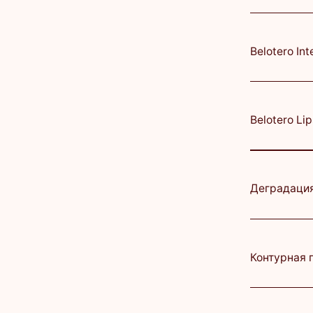
Деградация филле
Контурная пластик
NEAUVIA INTENSE L
Консультация вед
Консультация вра