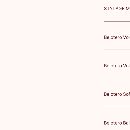
Belotero Volume с
Belotero Soft с Ли
Belotero Balance 1
Belotero Intense 1
Belotero Lips Shap