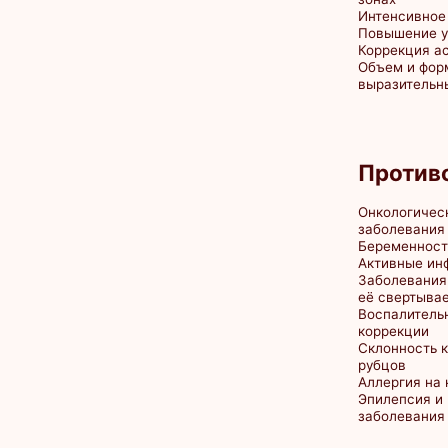
Аллергия на компон
Эпилепсия и психон
заболевания
Контурная пластика
Контурная пла