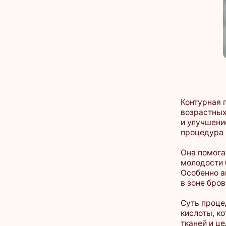
Контурная пласти
возрастных измен
и улучшение формы
процедура не тре
Она помогает ско
молодости без на
Особенно актуальн
в зоне бровей, ве
Суть процедуры —
кислоты, которые
тканей и целей ко
Инъекции выполня
отеков, шрамов и 
препаратов часто