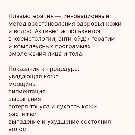
растяжки
выпадение и ухудшение состояния
волос
Плазмотерапия хорошо сочетается
с мезотерапией, аппаратными
и лазерными методиками.
1 пробирка Cortexil
10 500 ₽
2 пробирки Cortexil
16 000 ₽
Консультация ведущего врача-
косметолога