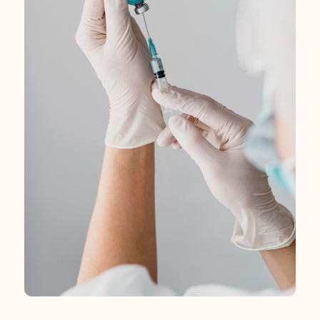
Плазмотерапия — инновационный
метод восстановления здоровья кожи
и волос. Активно используется
в косметологии, анти-эйдж терапии
и комплексных программах
омоложения лица и тела.
Показания к процедуре:
увядающая кожа
морщины
пигментация
высыпания
потеря тонуса и сухость кожи