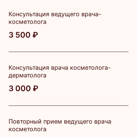
Записаться
Абонементы
Результат
Улучшение качества кожи
Повышение тонуса и эластичности
Уменьшение морщин, воспалений
и пигментации
Стимуляция роста волос
Улучшение питания волосяных
фолликул
Увеличение густоты и качества волос
Ход процедуры
Консультация врача