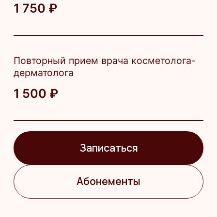
Забор венозной крови
Центрифугирование крови
и получение плазмы, обогащённой
тромбоцитами
Введение полученной плазмы
в проблемные зоны
Назначение курса процедур
по индивидуальной схеме
Противопоказания
Онкологические заболевания
Острые воспалительные процессы
Аутоиммунные заболевания
Беременность и лактация
Нарушение свертываемости крови
Приём антикоагулянтов
Герпес в активной фазе
Кожные заболевания в области
воздействия