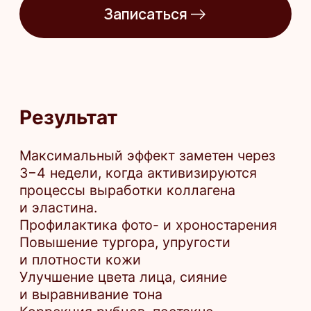
Аутоиммунные заболевания
Воспаления и инфекции кожи в зоне
обработки
Склонность к образованию келоидов
Беременность и лактация
Нарушения свертываемости крови
Повышенная чувствительность или
аллергия на компоненты препарата
Острые вирусные заболевания (ОРВИ,
грипп, герпес в активной фазе)
Записаться
*Имеются противопоказания. Необходима
консультация специалиста.