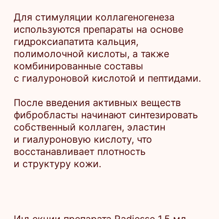
Инъекции препарата Radiesse 1,5 мл
32 500 ₽
Инъекции препарата Radiesse 3,0 мл
58 000 ₽
Инъекции препарата Repart PLA флакон
10 мл
35 000 ₽
Консультация ведущего врача-
косметолога