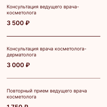
*Анестезия оплачивается дополнительно
Записаться
Результат
Максимальный эффект заметен через
3−4 недели, когда активизируются
процессы выработки коллагена
и эластина.
Профилактика фото- и хроностарения
Повышение тургора, упругости
и плотности кожи
Улучшение цвета лица, сияние
и выравнивание тона