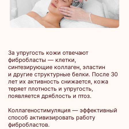
За упругость кожи отвечают
фибробласты — клетки,
синтезирующие коллаген, эластин
и другие структурные белки. После 30
лет их активность снижается, кожа
теряет плотность и упругость,
появляется дряблость и птоз.
Коллагеностимуляция — эффективный
способ активизировать работу
фибробластов.
Для стимуляции коллагеногенеза
используются препараты на основе
гидроксиапатита кальция,
полимолочной кислоты, а также
комбинированные составы
с гиалуроновой кислотой и пептидами.
После введения активных веществ
фибробласты начинают синтезировать
собственный коллаген, эластин
и гиалуроновую кислоту, что
восстанавливает плотность
и структуру кожи.