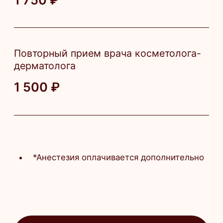
Коррекция рубцов, постакне
и растяжек
Снижение выраженности купероза
Выравнивание микрорельефа
Улучшение гладкости и тактильных
ощущений кожи
Ход процедуры
Консультация и подбор препарата
Дезинфекция зоны воздействия
Аппликационная анестезия
Инъекции иглой или канюлей
Повторная антисептическая
обработка
Нанесение успокаивающего крема
(оплачивается доп)
Рекомендации по домашнему уходу
Противопоказания
Онкологические заболевания