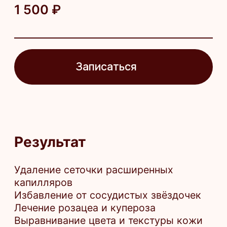
Сахарный диабет в стадии
декомпенсации
Эпилепсия
Аутоиммунные заболевания
Нарушения свёртываемости крови
Острые воспалительные
и инфекционные процессы
Беременность и период лактации
Герпес в активной фазе в зоне
обработки
Загар или свежие солнечные ожоги
Приём фотосенсибилизирующих
препаратов
Хронические кожные заболевания
(например, псориаз, экзема) в зоне
воздействия
Записаться