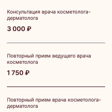
Результат
Удаление сеточки расширенных
капилляров
Избавление от сосудистых звёздочек
Лечение розацеа и купероза
Выравнивание цвета и текстуры кожи
Удаление сосудов
Ход процедуры
Консультация
Подбор индивидуальных
параметров
Обработка зоны антисептиком
Проведение процедуры
Рекомендации по уходу
Противопоказания
Онкологические заболевания