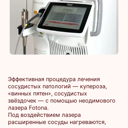
Эффективная процедура лечения
сосудистых патологий — купероза,
«винных пятен», сосудистых
звёздочек — с помощью неодимового
лазера Fotona.
Под воздействием лазера
расширенные сосуды нагреваются,
их стенки склеиваются, и капилляр
выключается из кровотока, постепенно
отмирая.
Разрушенные клетки выводятся
лимфатической системой
естественным образом. Воздействие
безопасно: лазер не травмирует
здоровые ткани и не повреждает
капилляры. Свет лазера поглощается
только гемоглобином в сосуде, что
обеспечивает точечное разрушение
только поражённых участков.