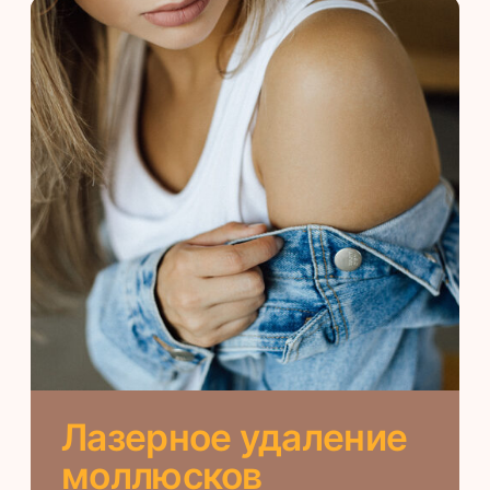
Лазерное удаление
себорейного
кератоза
Превосходит по действенности другие
методики, так как гарантирует
отсутствие рецидивов и избавляет
пациента от косметического дефекта
ОТ 8 500 ₽