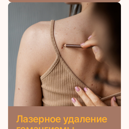
Лазерное удаление
моллюсков
Для полного иссечения
новообразования достаточно одного
сеанса
ОТ 2 000 ₽