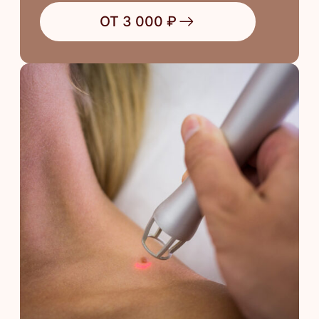
лазерное удаление полностью
уничтожает клетки папилломы,
исключая риск рецидива
ОТ 2 800 ₽
Обследование
родинок