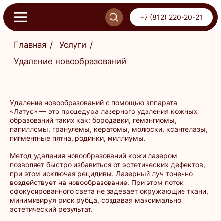
+7 (812) 220-20-21
+7 (812) 220-20-21
Главная
/
Услуги
/
Удаление новообразований
ОНЛАЙН-ЗАПИСЬ
ПИСЬ
Удаление новообразований с помощью аппарата
«Латус» — это процедура лазерного удаления кожных
образований таких как: бородавки, гемангиомы,
папилломы, гранулемы, кератомы, молюски, ксантелазы,
пигментные пятна, родинки, миллиумы.
Метод удаления новообразований кожи лазером
позволяет быстро избавиться от эстетических дефектов,
при этом исключая рецидивы. Лазерный луч точечно
воздействует на новообразование. При этом поток
сфокусированного света не задевает окружающие ткани,
минимизируя риск рубца, создавая максимально
эстетический результат.