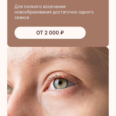
Удаление папиллом
на веке
Процедура удаления назначается
врачом-дерматовенерологом
ОТ 3 400 ₽