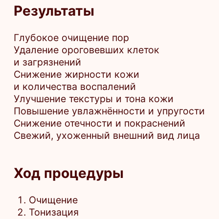
Лифтинг-крем
Завершающий крем
Записаться
*Имеются противопоказания. Необходима
консультация специалиста.