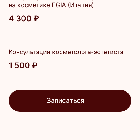
Результаты
Глубокое очищение пор
Удаление ороговевших клеток
и загрязнений
Снижение жирности кожи
и количества воспалений
Улучшение текстуры и тона кожи
Повышение увлажнённости и упругости
Снижение отечности и покраснений
Свежий, ухоженный внешний вид лица
Ход процедуры
Очищение
Тонизация
Лосьон
Энзимная пудра
Успокаивающая маска
Сыворотка анти-акне